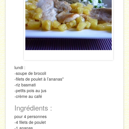
Sauces
Soupes & Potages
Trucs & Astuces
lundi :
-soupe de brocoli
-filets de poulet à l’ananas*
-riz basmati
-petits pois au jus
-crème au café
Ingrédients :
pour 4 personnes
-4 filets de poulet
-1 ananas