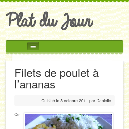
Rechercher
Accueil
Filets de poulet à
Accompagnements
l’ananas
Desserts
Divers
Cuisiné le
3 octobre 2011
par
Danielle
Entrées
Plats
Ce
Salades