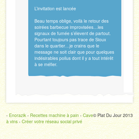
L’invitation est lancée
Beau temps oblige, voilà le retour des
soirées barbecue improvisées…les
signaux de fumée s’élevent de partout.
Pourtant toujours pas trace de Sioux
dans le quartier…je crains que le
message ne soit clair que pour quelques
indésirables poilus dont il y a tout intérêt
à se méfier.
-
Enorazik
-
Recettes machine à pain
-
Cave
© Plat Du Jour 2013
à vins
-
Créer votre réseau social privé