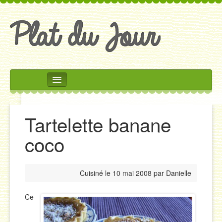
Rechercher
Accueil
Tartelette banane
Accompagnements
coco
Desserts
Divers
Cuisiné le
10 mai 2008
par
Danielle
Entrées
Plats
Ce
Salades