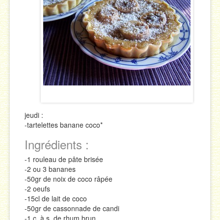
Sauces
Soupes & Potages
Trucs & Astuces
jeudi :
-tartelettes banane coco*
Ingrédients :
-1 rouleau de pâte brisée
-2 ou 3 bananes
-50gr de noix de coco râpée
-2 oeufs
-15cl de lait de coco
-50gr de cassonnade de candi
-1 c. à s. de rhum brun