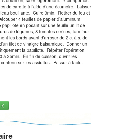
 A ébullition, saler légèrement. Y plonger les
res de carotte à l’aide d’une écumoire. Laisser
’eau bouillante. Cuire 3min. Retirer du feu et
Découper 4 feuilles de papier d’aluminium
apillote en posant sur une feuille un lit de
ières de légumes, 3 tomates cerises, terminer
ment les bords avant d’arroser de 2 c. à s. de
t d’un filet de vinaigre balsamique. Donner un
tiquement la papillote. Répéter l’opération
0 à 25min. En fin de cuisson, ouvrir les
 contenu sur les assiettes. Passer à table.
(e)
aire