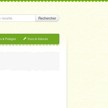
Rechercher
s & Potages
Trucs & Astuces