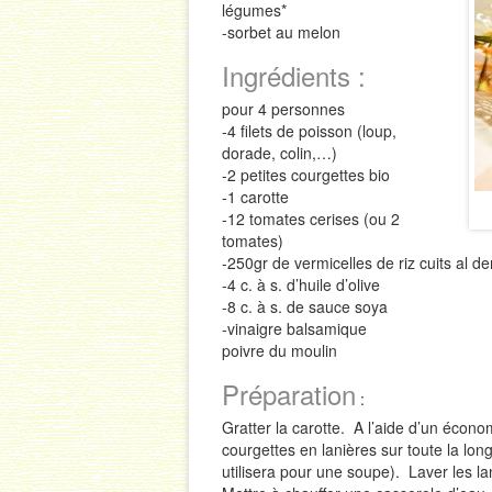
légumes*
-sorbet au melon
Ingrédients :
pour 4 personnes
-4 filets de poisson (loup,
dorade, colin,…)
-2 petites courgettes bio
-1 carotte
-12 tomates cerises (ou 2
tomates)
-250gr de vermicelles de riz cuits al de
-4 c. à s. d’huile d’olive
-8 c. à s. de sauce soya
-vinaigre balsamique
poivre du moulin
Préparation
:
Gratter la carotte. A l’aide d’un économ
courgettes en lanières sur toute la lo
utilisera pour une soupe). Laver les l