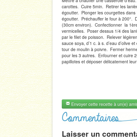
Mettre à chauffer une casserole d’eau.
carottes. Cuire 5min. Retirer les laniè
égoutter. Plonger les courgettes dans l
égoutter. Préchauffer le four à 200°. 
(30cm environ). Confectionner la 1ère p
vermicelles. Poser dessus 1/4 des lan
par le filet de poisson. Relever légère
sauce soya, d’1 c. à s. d’eau d’olive e
tour de moulin à poivre. Fermer hermé
pour les 3 autres. Enfourner et cuire 2
papillotes et déposer délicatement leur
Envoyer cette recette à un(e) ami
Laisser un comment