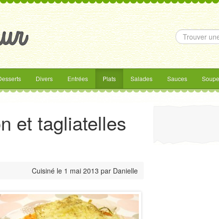
Desserts
Divers
Entrées
Plats
Salades
Sauces
Soupe
n et tagliatelles
Cuisiné le
1 mai 2013
par
Danielle