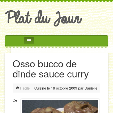
Rechercher
Accueil
Osso bucco de
Accompagnements
dinde sauce curry
Desserts
Divers
Facile
Cuisiné le
18 octobre 2009
par
Danielle
Entrées
Plats
Ce
Salades