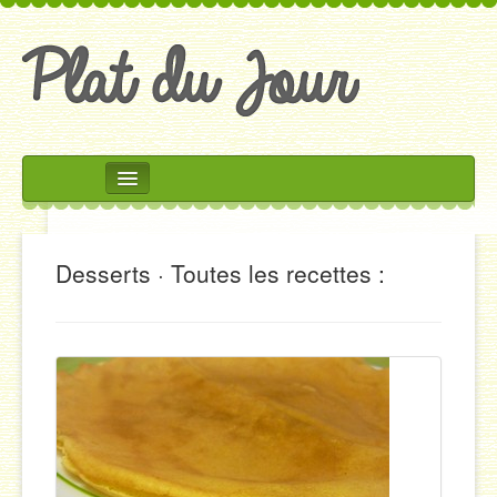
Rechercher
Accueil
Accompagnements
Desserts · Toutes les recettes :
Desserts
Divers
Entrées
Plats
Salades