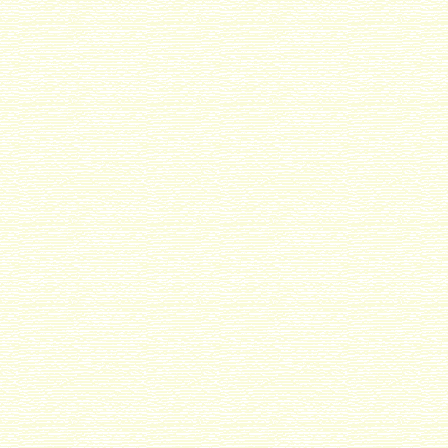
Etendre la pâte et la piquer à l’aide d’une fourchette.
Etaler sur toute la surface 1cm de gelée de groseilles.
Verser la préparation par-dessus et égaliser
grossièrement. Cuire 30 min à four 7.