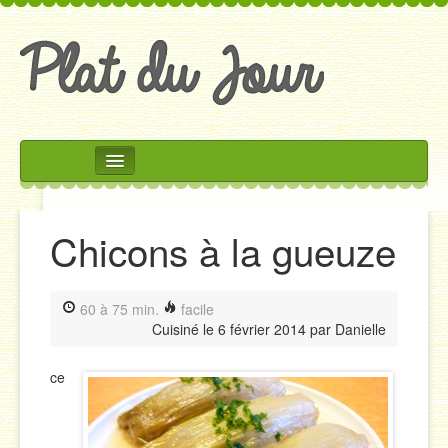
Rechercher
Accueil
Chicons à la gueuze
Accompagnements
Desserts
60 à 75 min.
facile
Divers
Cuisiné le
6 février 2014
par
Danielle
Entrées
ce
Plats
Salades