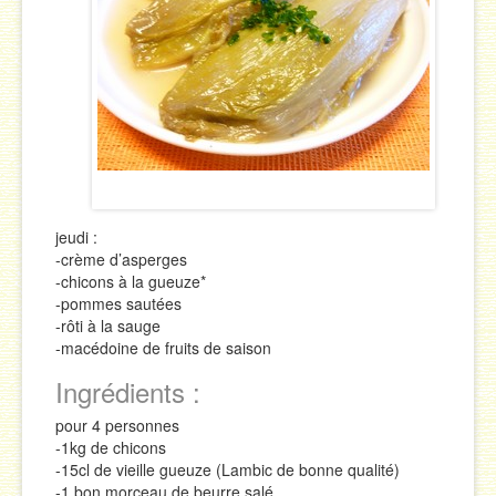
Sauces
Soupes & Potages
Trucs & Astuces
jeudi :
-crème d’asperges
-chicons à la gueuze*
-pommes sautées
-rôti à la sauge
-macédoine de fruits de saison
Ingrédients :
pour 4 personnes
-1kg de chicons
-15cl de vieille gueuze (Lambic de bonne qualité)
-1 bon morceau de beurre salé