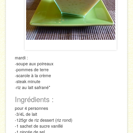
Sauces
Soupes & Potages
Trucs & Astuces
mardi :
-soupe aux poireaux
-pommes de terre
-scarole à la crème
-steak minute
-riz au lait safrané*
Ingrédients :
pour 4 personnes
-3/4L de lait
-125gr de riz dessert (riz rond)
-1 sachet de sucre vanillé
-1 pincée de sel