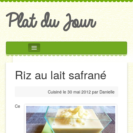
Rechercher
Accueil
Riz au lait safrané
Accompagnements
Desserts
Cuisiné le
30 mai 2012
par
Danielle
Divers
Entrées
Ce
Plats
Salades