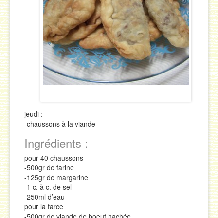
Sauces
Soupes & Potages
Trucs & Astuces
jeudi :
-chaussons à la viande
Ingrédients :
pour 40 chaussons
-500gr de farine
-125gr de margarine
-1 c. à c. de sel
-250ml d’eau
pour la farce
-500gr de viande de boeuf hachée