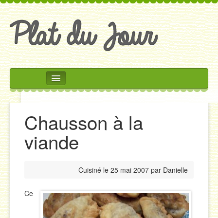
Rechercher
Accueil
Chausson à la
Accompagnements
viande
Desserts
Divers
Cuisiné le
25 mai 2007
par
Danielle
Entrées
Plats
Ce
Salades