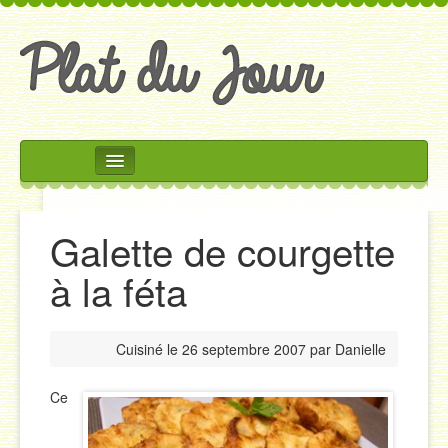
Rechercher
Accueil
Galette de courgette
Accompagnements
à la féta
Desserts
Divers
Cuisiné le
26 septembre 2007
par
Danielle
Entrées
Plats
Ce
Salades