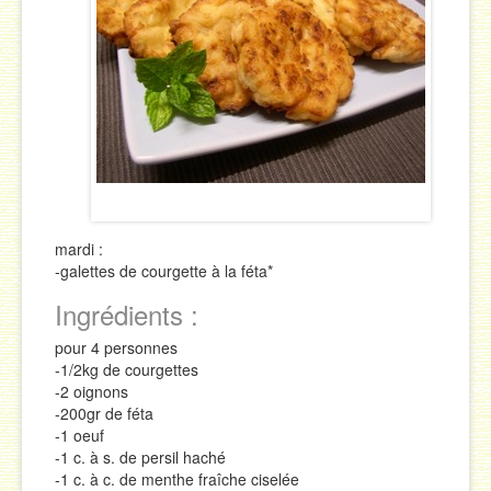
Sauces
Soupes & Potages
Trucs & Astuces
mardi :
-galettes de courgette à la féta*
Ingrédients :
pour 4 personnes
-1/2kg de courgettes
-2 oignons
-200gr de féta
-1 oeuf
-1 c. à s. de persil haché
-1 c. à c. de menthe fraîche ciselée