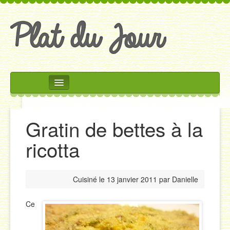
Rechercher
Accueil
Gratin de bettes à la
Accompagnements
ricotta
Desserts
Divers
Cuisiné le
13 janvier 2011
par
Danielle
Entrées
Plats
Ce
Salades