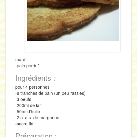
Sauces
Soupes & Potages
Trucs & Astuces
mardi :
-pain perdu*
Ingrédients :
pour 4 personnes
-8 tranches de pain (un peu rassies)
-3 oeufs
-200ml de lait
-50ml d’huile
-2 c. à s. de margarine
-sucre fin
Préparation :