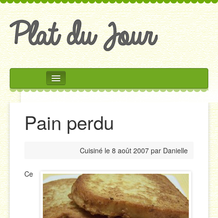
Rechercher
Accueil
Pain perdu
Accompagnements
Desserts
Cuisiné le
8 août 2007
par
Danielle
Divers
Entrées
Ce
Plats
Salades