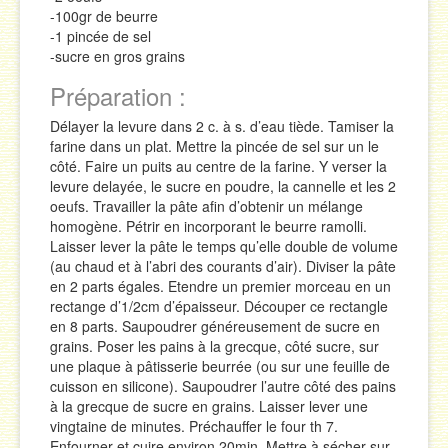
-100gr de beurre
-1 pincée de sel
-sucre en gros grains
Préparation :
Délayer la levure dans 2 c. à s. d’eau tiède. Tamiser la
farine dans un plat. Mettre la pincée de sel sur un le
côté. Faire un puits au centre de la farine. Y verser la
levure delayée, le sucre en poudre, la cannelle et les 2
oeufs. Travailler la pâte afin d’obtenir un mélange
homogène. Pétrir en incorporant le beurre ramolli.
Laisser lever la pâte le temps qu’elle double de volume
(au chaud et à l’abri des courants d’air). Diviser la pâte
en 2 parts égales. Etendre un premier morceau en un
rectange d’1/2cm d’épaisseur. Découper ce rectangle
en 8 parts. Saupoudrer généreusement de sucre en
grains. Poser les pains à la grecque, côté sucre, sur
une plaque à pâtisserie beurrée (ou sur une feuille de
cuisson en silicone). Saupoudrer l’autre côté des pains
à la grecque de sucre en grains. Laisser lever une
vingtaine de minutes. Préchauffer le four th 7.
Enfourner et cuire environ 20min. Mettre à sécher sur