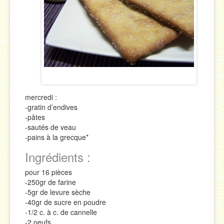
Sauces
Soupes & Potages
Trucs & Astuces
mercredi :
-gratin d’endives
-pâtes
-sautés de veau
-pains à la grecque*
Ingrédients :
pour 16 pièces
-250gr de farine
-5gr de levure sèche
-40gr de sucre en poudre
-1/2 c. à c. de cannelle
-2 oeufs