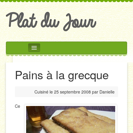
Rechercher
Accueil
Pains à la grecque
Accompagnements
Desserts
Cuisiné le
25 septembre 2008
par
Danielle
Divers
Entrées
Ce
Plats
Salades