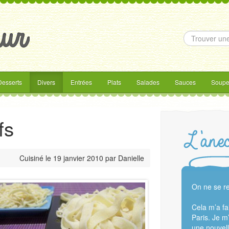
Desserts
Divers
Entrées
Plats
Salades
Sauces
Soupe
fs
Cuisiné le
19 janvier 2010
par
Danielle
On ne se re
Cela m’a fai
Paris. Je m
une nouvell