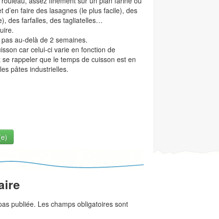
au rouleau, assez finement sur un plan fariné ou
 d’en faire des lasagnes (le plus facile), des
e), des farfalles, des tagliatelles…
uire.
 pas au-delà de 2 semaines.
uisson car celui-ci varie en fonction de
nt se rappeler que le temps de cuisson est en
es pâtes industrielles.
(e)
aire
as publiée. Les champs obligatoires sont