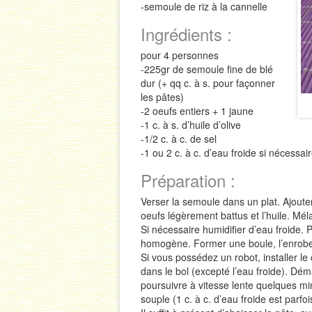
-semoule de riz à la cannelle
Ingrédients :
pour 4 personnes
-225gr de semoule fine de blé
dur (+ qq c. à s. pour façonner
les pâtes)
-2 oeufs entiers + 1 jaune
-1 c. à s. d’huile d’olive
-1/2 c. à c. de sel
-1 ou 2 c. à c. d’eau froide si nécessai
Préparation :
Verser la semoule dans un plat. Ajouter 
oeufs légèrement battus et l’huile. Mél
Si nécessaire humidifier d’eau froide. P
homogène. Former une boule, l’enrober 
Si vous possédez un robot, installer le 
dans le bol (excepté l’eau froide). Dém
poursuivre à vitesse lente quelques mi
souple (1 c. à c. d’eau froide est parfo