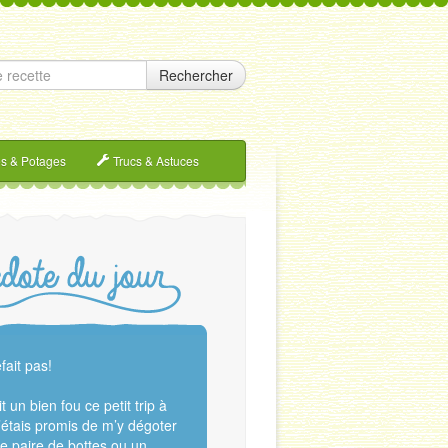
Rechercher
s & Potages
Trucs & Astuces
fait pas!
t un bien fou ce petit trip à
’étais promis de m’y dégoter
e paire de bottes ou un