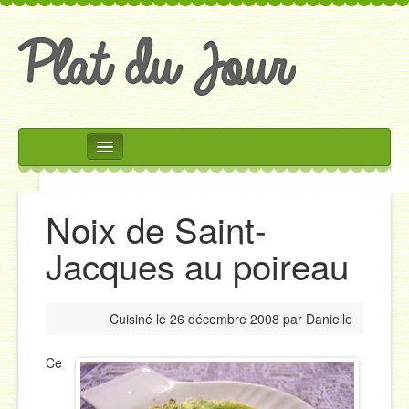
Rechercher
Accueil
Noix de Saint-
Accompagnements
Jacques au poireau
Desserts
Divers
Cuisiné le
26 décembre 2008
par
Danielle
Entrées
Plats
Ce
Salades