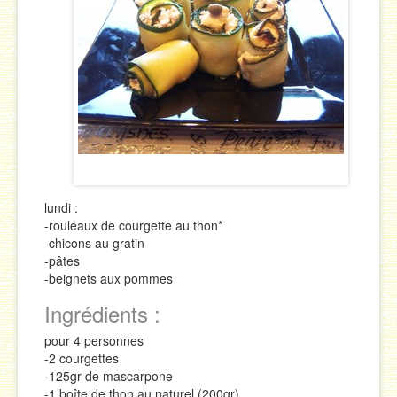
Sauces
Soupes & Potages
Trucs & Astuces
lundi :
-rouleaux de courgette au thon*
-chicons au gratin
-pâtes
-beignets aux pommes
Ingrédients :
pour 4 personnes
-2 courgettes
-125gr de mascarpone
-1 boîte de thon au naturel (200gr)