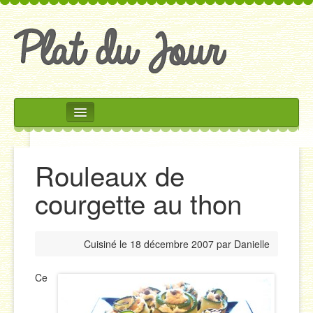
Rechercher
Accueil
Rouleaux de
Accompagnements
courgette au thon
Desserts
Divers
Cuisiné le
18 décembre 2007
par
Danielle
Entrées
Plats
Ce
Salades