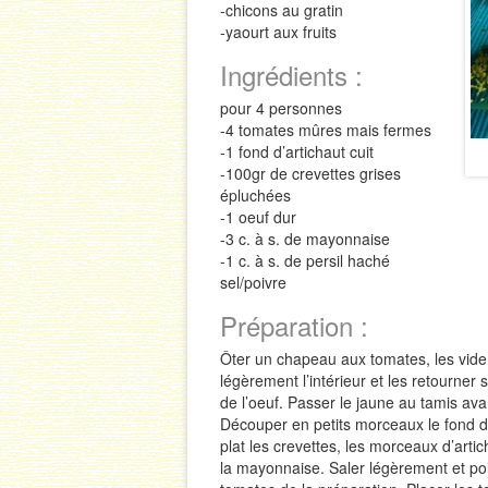
-chicons au gratin
-yaourt aux fruits
Ingrédients :
pour 4 personnes
-4 tomates mûres mais fermes
-1 fond d’artichaut cuit
-100gr de crevettes grises
épluchées
-1 oeuf dur
-3 c. à s. de mayonnaise
-1 c. à s. de persil haché
sel/poivre
Préparation :
Ôter un chapeau aux tomates, les vider à
légèrement l’intérieur et les retourner 
de l’oeuf. Passer le jaune au tamis av
Découper en petits morceaux le fond d’
plat les crevettes, les morceaux d’arti
la mayonnaise. Saler légèrement et poi