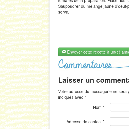
tomates de la préparation. Placer les t
Saupoudrer du mélange jaune d’oeuf/pe
servir.
Envoyer cette recette à un(e) ami
Laisser un comment
Votre adresse de messagerie ne sera p
indiqués avec
*
Nom
*
Adresse de contact
*