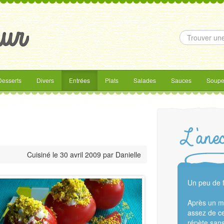
Desserts
Divers
Entrées
Plats
Salades
Sauces
Soupe
Cuisiné le
30 avril 2009
par
Danielle
Un peu de 
Après un mo
assez de ce 
répète sans