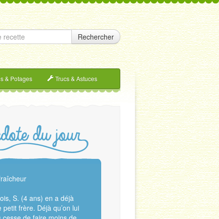
Rechercher
s & Potages
Trucs & Astuces
fraîcheur
is, S. (4 ans) en a déjà
petit frère. Déjà qu’on lui
 cesse de faire moins de