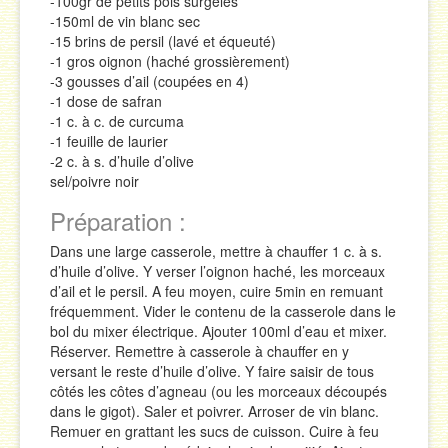
-100gr de petits pois surgelés
-150ml de vin blanc sec
-15 brins de persil (lavé et équeuté)
-1 gros oignon (haché grossièrement)
-3 gousses d’ail (coupées en 4)
-1 dose de safran
-1 c. à c. de curcuma
-1 feuille de laurier
-2 c. à s. d’huile d’olive
sel/poivre noir
Préparation :
Dans une large casserole, mettre à chauffer 1 c. à s.
d’huile d’olive. Y verser l’oignon haché, les morceaux
d’ail et le persil. A feu moyen, cuire 5min en remuant
fréquemment. Vider le contenu de la casserole dans le
bol du mixer électrique. Ajouter 100ml d’eau et mixer.
Réserver. Remettre à casserole à chauffer en y
versant le reste d’huile d’olive. Y faire saisir de tous
côtés les côtes d’agneau (ou les morceaux découpés
dans le gigot). Saler et poivrer. Arroser de vin blanc.
Remuer en grattant les sucs de cuisson. Cuire à feu