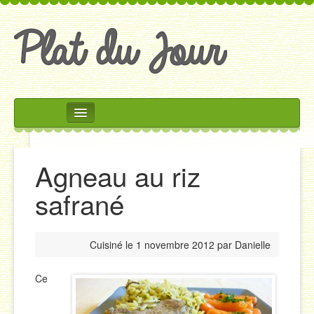
Rechercher
Accueil
Agneau au riz
Accompagnements
safrané
Desserts
Divers
Cuisiné le
1 novembre 2012
par
Danielle
Entrées
Plats
Ce
Salades