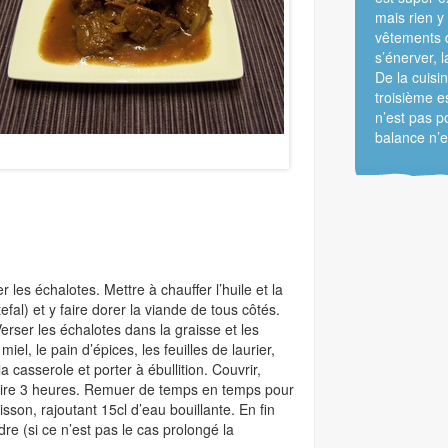
mais rien y 
vêtements d
s’énerver, 
De la cuisin
troisième e
n’est pas po
balance n’e
es échalotes. Mettre à chauffer l’huile et la
al) et y faire dorer la viande de tous côtés.
Verser les échalotes dans la graisse et les
iel, le pain d’épices, les feuilles de laurier,
a casserole et porter à ébullition. Couvrir,
cuire 3 heures. Remuer de temps en temps pour
isson, rajoutant 15cl d’eau bouillante. En fin
dre (si ce n’est pas le cas prolongé la