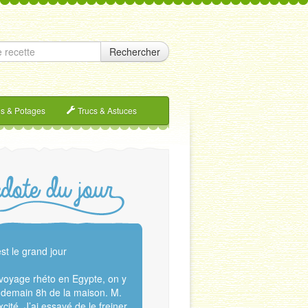
Rechercher
s & Potages
Trucs & Astuces
st le grand jour
voyage rhéto en Egypte, on y
 demain 8h de la maison. M.
cité. J’ai essayé de le freiner