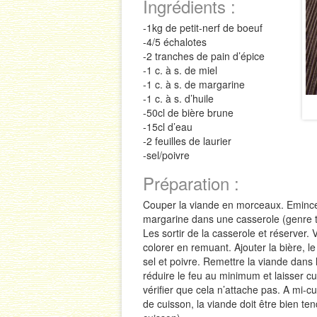
Ingrédients :
-1kg de petit-nerf de boeuf
-4/5 échalotes
-2 tranches de pain d’épice
-1 c. à s. de miel
-1 c. à s. de margarine
-1 c. à s. d’huile
-50cl de bière brune
-15cl d’eau
-2 feuilles de laurier
-sel/poivre
Préparation :
Couper la viande en morceaux. Emincer l
margarine dans une casserole (genre tef
Les sortir de la casserole et réserver. 
colorer en remuant. Ajouter la bière, le m
sel et poivre. Remettre la viande dans l
réduire le feu au minimum et laisser 
vérifier que cela n’attache pas. A mi-cu
de cuisson, la viande doit être bien ten