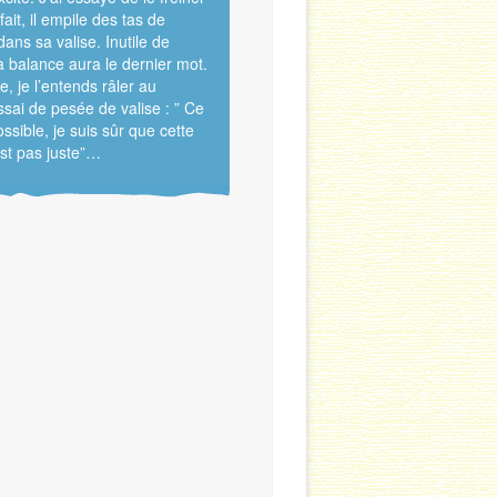
fait, il empile des tas de
ans sa valise. Inutile de
la balance aura le dernier mot.
e, je l’entends râler au
ssai de pesée de valise : ” Ce
ssible, je suis sûr que cette
st pas juste”…