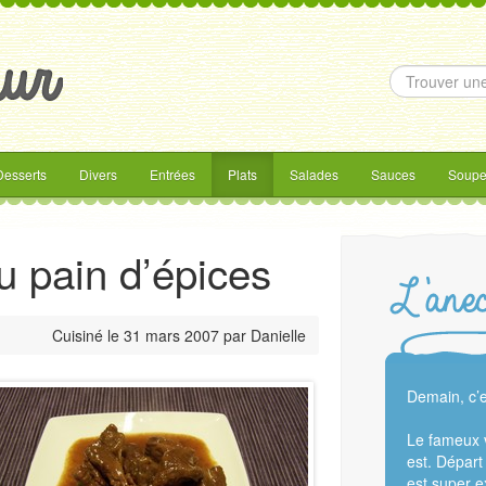
Desserts
Divers
Entrées
Plats
Salades
Sauces
Soupe
 pain d’épices
Cuisiné le
31 mars 2007
par
Danielle
Demain, c’e
Le fameux 
est. Départ
est super ex