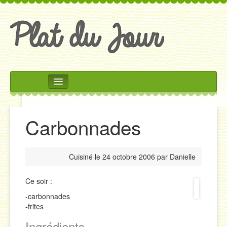
Rechercher
Accueil
Carbonnades
Accompagnements
Desserts
Cuisiné le
24 octobre 2006
par
Danielle
Divers
Entrées
Ce soir :
-carbonnades
Plats
-frites
Salades
Ingrédients