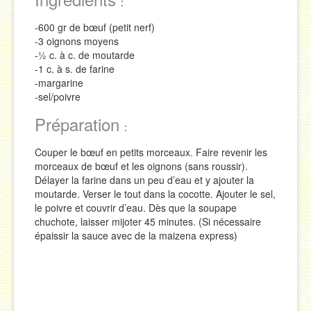
:
Sauces
-600 gr de bœuf (petit nerf)
-3 oignons moyens
Soupes & Potages
-½ c. à c. de moutarde
-1 c. à s. de farine
Trucs & Astuces
-margarine
-sel/poivre
Préparation
:
Couper le bœuf en petits morceaux. Faire revenir les
morceaux de bœuf et les oignons (sans roussir).
Délayer la farine dans un peu d’eau et y ajouter la
moutarde. Verser le tout dans la cocotte. Ajouter le sel,
le poivre et couvrir d’eau. Dès que la soupape
chuchote, laisser mijoter 45 minutes. (Si nécessaire
épaissir la sauce avec de la maizena express)