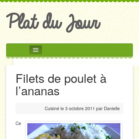
Rechercher
Accueil
Filets de poulet à
Accompagnements
l’ananas
Desserts
Divers
Cuisiné le
3 octobre 2011
par
Danielle
Entrées
Plats
Ce
Salades