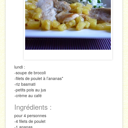
Sauces
Soupes & Potages
Trucs & Astuces
lundi :
-soupe de brocoli
-filets de poulet à l’ananas*
-riz basmati
-petits pois au jus
-crème au café
Ingrédients :
pour 4 personnes
-4 filets de poulet
-1 ananas