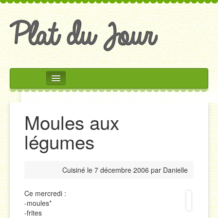
Rechercher
Accueil
Moules aux
Accompagnements
légumes
Desserts
Divers
Cuisiné le
7 décembre 2006
par
Danielle
Entrées
Plats
Ce mercredi :
-moules*
Salades
-frites