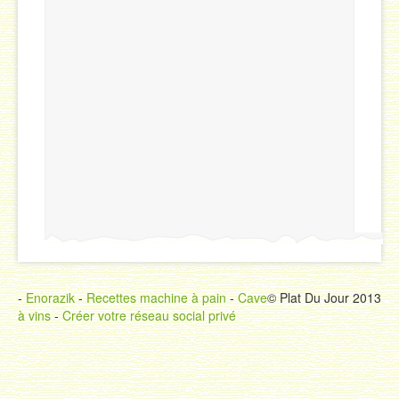
-
Enorazik
-
Recettes machine à pain
-
Cave
© Plat Du Jour 2013
à vins
-
Créer votre réseau social privé