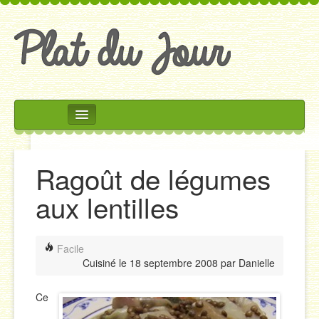
Rechercher
Accueil
Ragoût de légumes
Accompagnements
aux lentilles
Desserts
Divers
Facile
Entrées
Cuisiné le
18 septembre 2008
par
Danielle
Plats
Ce
Salades