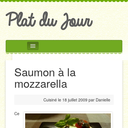
Rechercher
Accueil
Saumon à la
Accompagnements
mozzarella
Desserts
Divers
Cuisiné le
18 juillet 2009
par
Danielle
Entrées
Plats
Ce
Salades