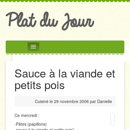
Rechercher
Accueil
Sauce à la viande et
Accompagnements
petits pois
Desserts
Divers
Cuisiné le
29 novembre 2006
par
Danielle
Entrées
Plats
Ce mercredi :
-Pâtes (papillons)
Salades
-sauce à la viande et petits pois*