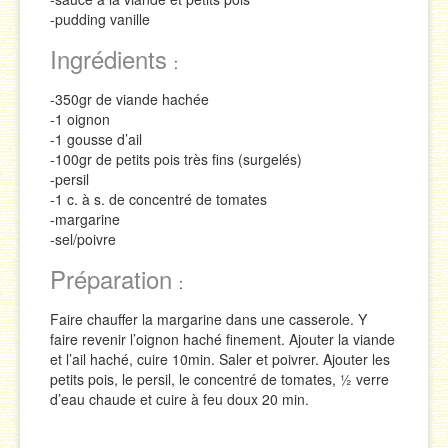
-pudding vanille
Sauces
Ingrédients
:
Soupes & Potages
-350gr de viande hachée
Trucs & Astuces
-1 oignon
-1 gousse d’ail
-100gr de petits pois très fins (surgelés)
-persil
-1 c. à s. de concentré de tomates
-margarine
-sel/poivre
Préparation
:
Faire chauffer la margarine dans une casserole. Y
faire revenir l’oignon haché finement. Ajouter la viande
et l’ail haché, cuire 10min. Saler et poivrer. Ajouter les
petits pois, le persil, le concentré de tomates, ½ verre
d’eau chaude et cuire à feu doux 20 min.