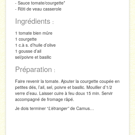
- Sauce tomate/courgette*
Sauces
- Rôti de veau casserole
Ingrédients
Soupes & Potages
:
Trucs & Astuces
1 tomate bien mûre
1 courgette
1 c.à s. d’huile d’olive
1 gousse d’ail
sel/poivre et basilic
Préparation
:
Faire revenir la tomate. Ajouter la courgette coupée en
petites dés, l’ail, sel, poivre et basilic. Mouiller d’1/2
verre d’eau. Laisser cuire à feu doux 15 min. Servir
accompagné de fromage râpé.
Je dois terminer “
L’étranger”
de Camus…