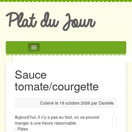
Rechercher
Accueil
Sauce
Accompagnements
tomate/courgette
Desserts
Divers
Cuisiné le
19 octobre 2006
par
Danielle
Entrées
Plats
Aujourd’hui, il n’y a pas eu foot, on va pouvoir
manger à une heure raisonnable.
Salades
- Pâtes