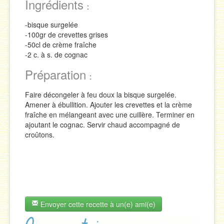
Ingrédients
:
Sauces
-bisque surgelée
Soupes & Potages
-100gr de crevettes grises
-50cl de crème fraîche
Trucs & Astuces
-2 c. à s. de cognac
Préparation
:
Faire décongeler à feu doux la bisque surgelée.
Amener à ébullition. Ajouter les crevettes et la crème
fraîche en mélangeant avec une cuillère. Terminer en
ajoutant le cognac. Servir chaud accompagné de
croûtons.
Envoyer cette recette à un(e) ami(e)