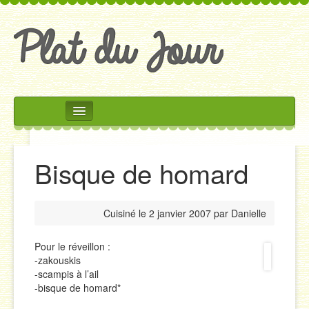
Rechercher
Accueil
Bisque de homard
Accompagnements
Desserts
Cuisiné le
2 janvier 2007
par
Danielle
Divers
Entrées
Pour le réveillon :
-zakouskis
Plats
-scampis à l’ail
-bisque de homard*
Salades