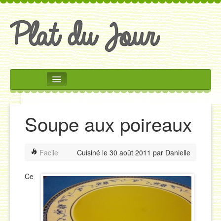
Rechercher
Accueil
Soupe aux poireaux
Accompagnements
Desserts
Facile
Cuisiné le
30 août 2011
par
Danielle
Divers
Entrées
Ce
Plats
Salades