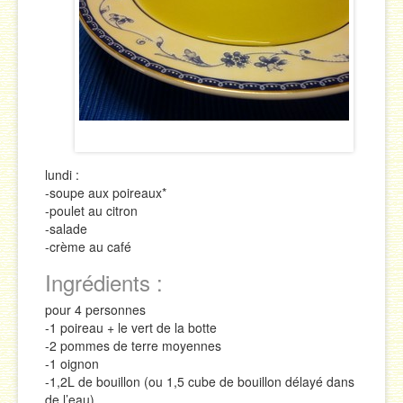
Sauces
Soupes & Potages
Trucs & Astuces
lundi :
-soupe aux poireaux*
-poulet au citron
-salade
-crème au café
Ingrédients :
pour 4 personnes
-1 poireau + le vert de la botte
-2 pommes de terre moyennes
-1 oignon
-1,2L de bouillon (ou 1,5 cube de bouillon délayé dans
de l’eau)