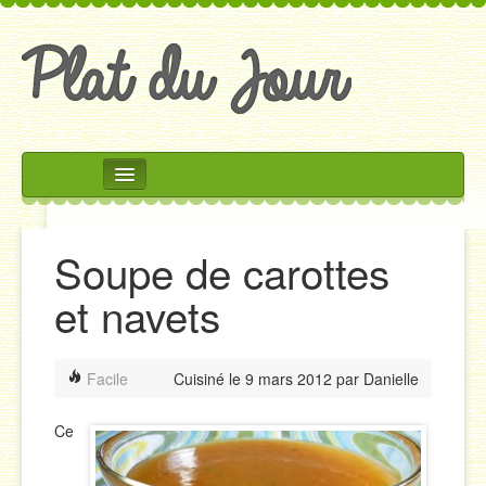
Rechercher
Accueil
Soupe de carottes
Accompagnements
et navets
Desserts
Divers
Facile
Cuisiné le
9 mars 2012
par
Danielle
Entrées
Plats
Ce
Salades